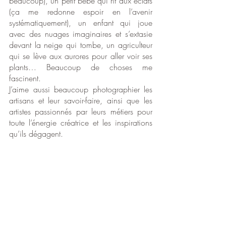
beaucoup), un petit bébé qui rit aux éclats 
(ça me redonne espoir en l’avenir 
systématiquement), un enfant qui joue 
avec des nuages imaginaires et s’extasie 
devant la neige qui tombe, un agriculteur 
qui se lève aux aurores pour aller voir ses 
plants… Beaucoup de choses me 
fascinent.   
J’aime aussi beaucoup photographier les 
artisans et leur savoir-faire, ainsi que les 
artistes passionnés par leurs métiers pour 
toute l’énergie créatrice et les inspirations 
qu’ils dégagent.