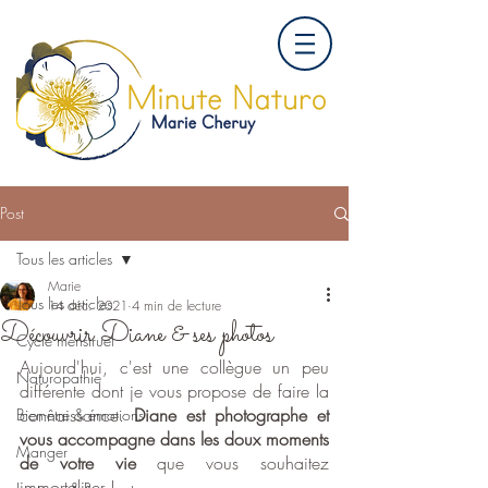
Post
Tous les articles
Marie
Tous les articles
14 déc. 2021
4 min de lecture
Découvrir Diane & ses photos
Cycle menstruel
Aujourd'hui, c'est une collègue un peu 
Naturopathie
différente dont je vous propose de faire la 
connaissance. 
Diane est photographe et 
Bien-être & émotions
vous accompagne dans les doux moments 
Manger
de votre vie
 que vous souhaitez 
immortaliser !