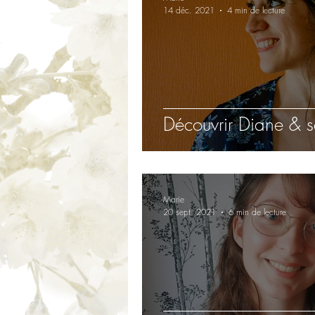
14 déc. 2021
4 min de lecture
Découvrir Diane & s
Marie
20 sept. 2021
6 min de lecture