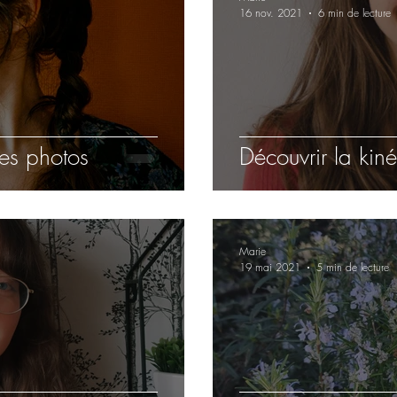
16 nov. 2021
6 min de lecture
es photos
Découvrir la kin
Marie
19 mai 2021
5 min de lecture