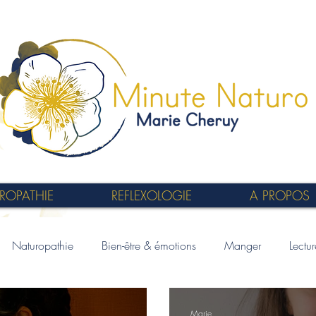
ROPATHIE
REFLEXOLOGIE
A PROPOS
Naturopathie
Bien-être & émotions
Manger
Lectu
Marie